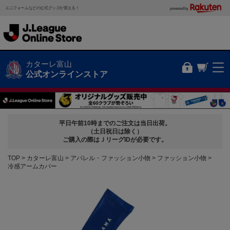
ユニフォームなどの公式グッズが買える！
powered by
カターレ富山
公式オンラインストア
平日午前10時までのご注文は当日出荷。
（土日祝日は除く）
ご購入の際はＪリーグIDが必要です。
TOP
カターレ富山
アパレル・ファッション小物
ファッション小物
冷感アームカバー