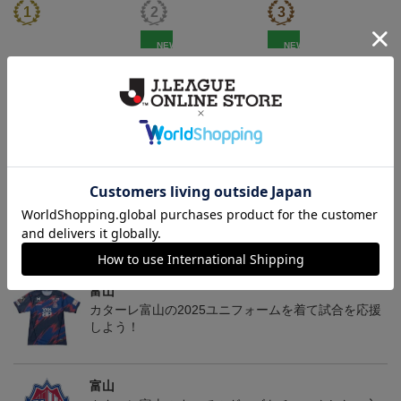
NEW
NEW
2026/27オーセンティッ
カターレ富山 ピカチュ
カターレ富山 ゴーゴー
クユニフォーム FP 1st
ウ タオルマフラー
ト タオルマフラー
19,800円～26,620円
2,500円
2,500円
2
ム
トピックス
富山
カターレ富山の2025ユニフォームを着て試合を応援
しよう！
富山