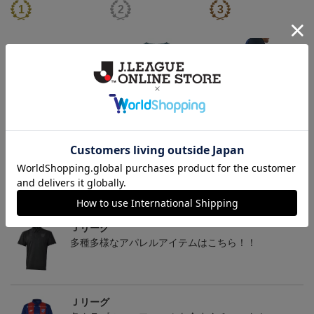
2026/27オーセンティッ
【長袖】2026/27オーセ
パッカブルエコバッグ
クユニフォーム FP 1st
ンティックユニフォー
19,800円～26,620円
23,100円～29,920円
2,640円
ム FP 1st
トピックス
Ｊリーグ
多種多様なアパレルアイテムはこちら！！
Ｊリーグ