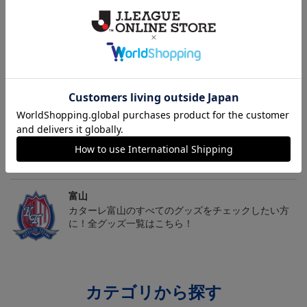
2026/27オーセンティッ
【長袖】2026/27オーセ
パッカブルエコバッグ
クユニフォーム FP 1st
ンティックユニフォー
19,800円～26,620円
23,100円～29,920円
2,640円
ム FP 1st
トピックス
富山
カターレ富山の2025ユニフォームを着て試合を応援
しよう！
富山
カターレ富山のすべてのグッズをチェックしたい方
に！全グッズ一覧はこちら！
カテゴリから探す