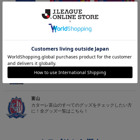
2026/27オーセンティッ
カターレ富山 ピカチュ
カターレ富山 ゴーゴー
クユニフォーム FP 1st
ウ タオルマフラー
ト タオルマフラー
19,800円～26,620円
2,500円
2,500円
2
ム
トピックス
富山
カターレ富山の2025ユニフォームを着て試合を応援
しよう！
富山
カターレ富山のすべてのグッズをチェックしたい方
に！全グッズ一覧はこちら！