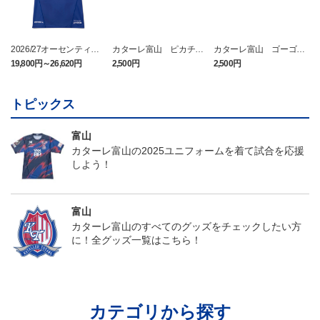
2026/27オーセンティッ
カターレ富山 ピカチュ
カターレ富山 ゴーゴー
クユニフォーム FP 1st
ウ タオルマフラー
ト タオルマフラー
19,800円～26,620円
2,500円
2,500円
2
ム
トピックス
富山
カターレ富山の2025ユニフォームを着て試合を応援
しよう！
富山
カターレ富山のすべてのグッズをチェックしたい方
に！全グッズ一覧はこちら！
カテゴリから探す