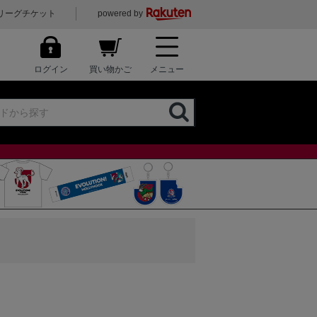
リーグチケット
powered by
ログイン
買い物かご
メニュー