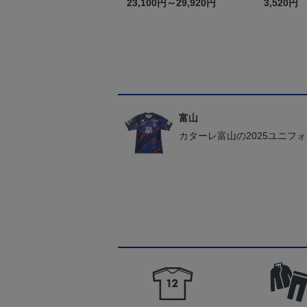
1st
23,100円～29,920円
3,520円
富山
カターレ富山の2025ユニフ