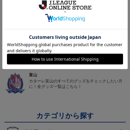
2026/27オーセンティッ
カターレ富山 ピカチュ
カターレ富山 ゴーゴー
クユニフォーム FP 1st
ウ タオルマフラー
ト タオルマフラー
19,800円～26,620円
2,500円
2,500円
2
ム
トピックス
富山
カターレ富山の2025ユニフォームを着て試合を応援
しよう！
富山
カターレ富山のすべてのグッズをチェックしたい方
に！全グッズ一覧はこちら！
カテゴリから探す