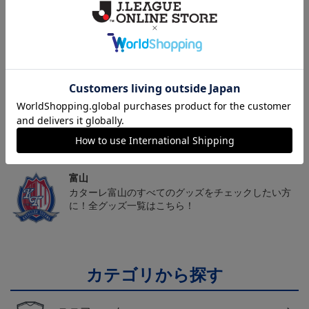
2026/27オーセンティッ
カターレ富山 ピカチュ
カターレ富山 ゴーゴー
クユニフォーム FP 1st
ウ タオルマフラー
ト タオルマフラー
19,800円～26,620円
2,500円
2,500円
2
ム
トピックス
富山
カターレ富山の2025ユニフォームを着て試合を応援
しよう！
富山
カターレ富山のすべてのグッズをチェックしたい方
に！全グッズ一覧はこちら！
カテゴリから探す