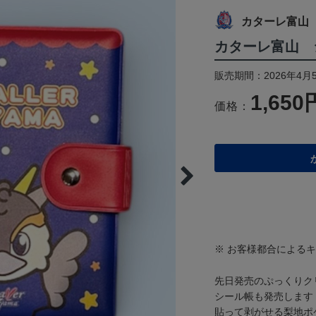
カターレ富山
カターレ富山 
販売期間：2026年4月5
1,650
価格：
※ お客様都合による
先日発売のぷっくりク
シール帳も発売します
貼って剥がせる梨地ポ