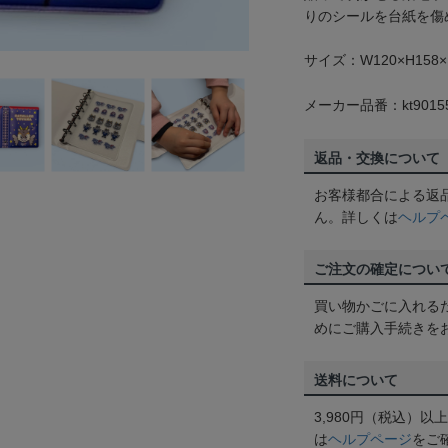
りのシールを台紙を傷
サイズ：W120×H158×
メーカー品番：kt9015
返品・交換について
お客様都合による返
ん。詳しくは
ヘルプ
ご注文の確定につい
買い物かごに入れる
めにご購入手続きを
送料について
3,980円（税込）
は
ヘルプページ
をご