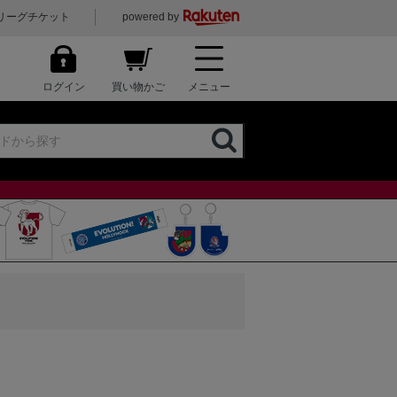
リーグチケット
powered by
ログイン
買い物かご
メニュー