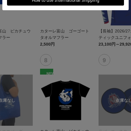
富山 ピカチュウ
カターレ富山 ゴーゴート
【長袖】2026/2
フラー
タオルマフラー
ティックユニフォ
1st
2,500円
23,100円～29,9
NEW