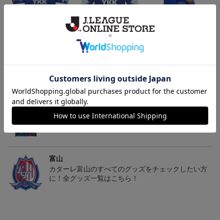
2026/27オーセンティッ
【長袖】2026/27オーセ
パッカブルエコバッグ
クユニフォーム FP 1st
ンティックユニフォー
19,800円～26,620円
23,100円～29,920円
2,640円
ム FP 1st
トピックス
富山
カターレ富山の2025ユニフォームを着て試合を応援
しよう！
富山
カターレ富山のすべてのグッズをチェックしたい方
に！全グッズ一覧はこちら！