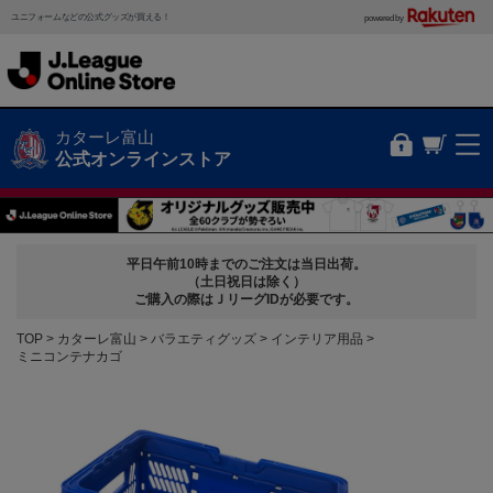
ユニフォームなどの公式グッズが買える！
powered by
カターレ富山
公式オンラインストア
平日午前10時までのご注文は当日出荷。
（土日祝日は除く）
ご購入の際はＪリーグIDが必要です。
TOP
カターレ富山
バラエティグッズ
インテリア用品
ミニコンテナカゴ