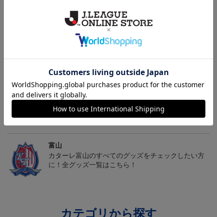
2026/27オーセンティッ
カターレ富山 ピカチュ
カターレ富山 ゴーゴー
クユニフォーム FP 1st
ウ タオルマフラー
ト タオルマフラー
19,800円～26,620円
2,500円
2,500円
2
ム
トピックス
富山
カターレ富山の2025ユニフォームを着て試合を応援
しよう！
富山
カターレ富山のすべてのグッズをチェックしたい方
に！全グッズ一覧はこちら！
カテゴリから探す