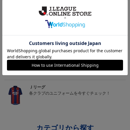
2026/27オーセンティッ
カターレ富山 ピカチュ
カターレ富山 ゴーゴー
クユニフォーム FP 1st
ウ タオルマフラー
ト タオルマフラー
19,800円～26,620円
2,500円
2,500円
2
ム
トピックス
Ｊリーグ
多種多様なアパレルアイテムはこちら！！
Ｊリーグ
各クラブのユニフォームを今すぐチェック！
カテゴリから探す