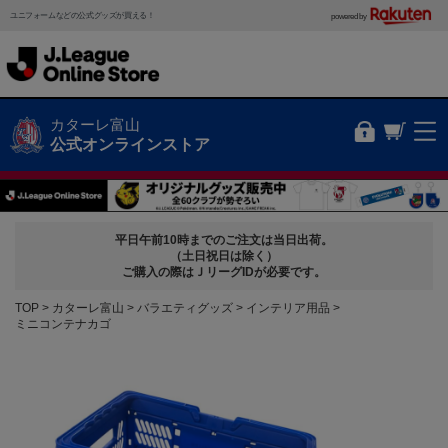
ユニフォームなどの公式グッズが買える！
powered by
カターレ富山
公式オンラインストア
平日午前10時までのご注文は当日出荷。
（土日祝日は除く）
ご購入の際はＪリーグIDが必要です。
TOP
カターレ富山
バラエティグッズ
インテリア用品
ミニコンテナカゴ