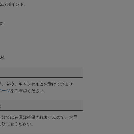
ムがポイント。
革
34
品、交換、キャンセルはお受けできませ
ページ
をご確認ください。
て
だけでは在庫は確保されませんので、お早
お済ませください。