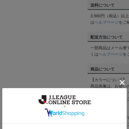
送料について
3,980円（税込）
は
ヘルプページ
をご
配送方法について
一部商品はメール便
くは
ヘルプページ
を
商品について
【カラーについて】
商品画像は、お使い
ンのメーカー・機種
なって見える場合が
【仕様について】
取り扱い商品によっ
予告なく変更になる