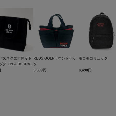
バススクエア保冷ト
REDS GOLFラウンドバッ
モコモコリュック
グ（BLACK/URAW
グ
DS）
円
5,500円
6,490円