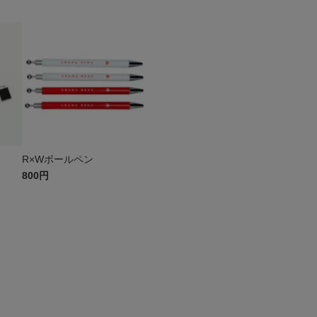
R×Wボールペン
800円