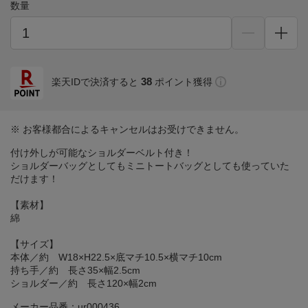
数量
38
楽天IDで決済すると
ポイント獲得
※ お客様都合によるキャンセルはお受けできません。
付け外しが可能なショルダーベルト付き！
ショルダーバッグとしてもミニトートバッグとしても使っていた
だけます！
【素材】
綿
【サイズ】
本体／約 W18×H22.5×底マチ10.5×横マチ10cm
持ち手／約 長さ35×幅2.5cm
ショルダー／約 長さ120×幅2cm
メーカー品番：ur000436