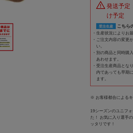
発送予定
け予定
こちら
受注生産
生産状況によりお
ご注文内容の変更
い。
別の商品と同時購
あわせます。
受注生産商品とな
内であっても早期
ます。
※ お客様都合による
19シーズンのユニフ
た！ お気に入り選手
ッタリです！