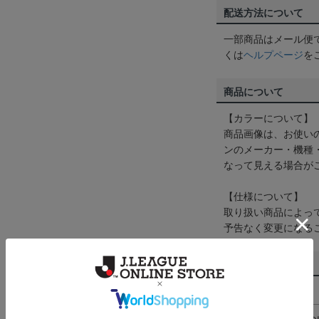
配送方法について
一部商品はメール便
くは
ヘルプページ
を
商品について
【カラーについて】
商品画像は、お使い
ンのメーカー・機種
なって見える場合が
【仕様について】
取り扱い商品によっ
予告なく変更になる
その他
決済について