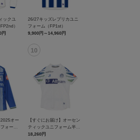
ティックユ
26/27キッズレプリカユニ
P2nd）
フォーム（FP1st）
60円
9,900円～14,960円
025オー
【すぐにお届け】オーセン
ニフォーム
ティックユニフォーム半袖
（2026百年構想リーグ）F
18,260円