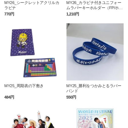
MY26_シークレットアクリルカ
MY26_カラビナ付きユニフォー
ラビナ
ムラバーキーホルダー（FP/ホワ
イト）
770円
1,210円
MY25_周期表の下敷き
MY25_勝利をつかみとるラバー
バンド
484円
550円