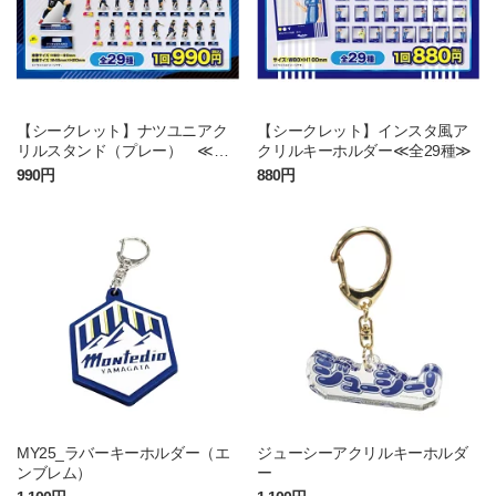
【シークレット】ナツユニアク
【シークレット】インスタ風ア
リルスタンド（プレー） ≪全2
クリルキーホルダー≪全29種≫
9種≫
990円
880円
MY25_ラバーキーホルダー（エ
ジューシーアクリルキーホルダ
ンブレム）
ー