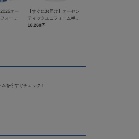
025オー
【すぐにお届け】オーセン
ニフォーム
ティックユニフォーム半袖
（2026百年構想リーグ）F
18,260円
Pホワイト
ームを今すぐチェック！