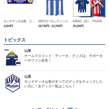
モンテディオ山形 ピカ
26/27オーセンティックユ
8月9日（日）『PLAYER
チュウ タオルマフラー
ニフォーム半袖（FP1st）
OF THE DAY』ユニフォ
2,500円
18,700円～23,760円
35,200円
2
ーム（半袖）
トピックス
山形
チームマスコット「ディーオ」グッズは、サポータ
ーやファン必見！
山形
モンテディオ山形のすべてのグッズをチェックした
い方に！全グッズ一覧はこちら！