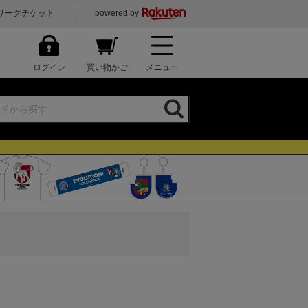
リーグチケット
powered by
ログイン
買い物かご
メニュー