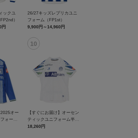
ティックユ
26/27キッズレプリカユニ
P2nd）
フォーム（FP1st）
60円
9,900円～14,960円
025オー
【すぐにお届け】オーセン
ニフォーム
ティックユニフォーム半袖
（2026百年構想リーグ）F
18,260円
Pホワイト