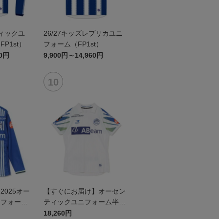
ティックユ
26/27キッズレプリカユニ
P1st）
フォーム（FP1st）
60円
9,900円～14,960円
025オー
【すぐにお届け】オーセン
ニフォーム
ティックユニフォーム半袖
（2026百年構想リーグ）F
18,260円