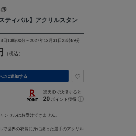
山形
スティバル】アクリルスタン
8日13時00分～2027年12月31日23時59分
円
（税込）
かごに追加する
楽天IDで決済すると
20
ポイント獲得
キャンセルはお受けできません。
ルで世界の衣装に身に纏った選手のアクリル