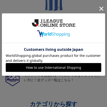
モンテディオ山形 ピカ
26/27オーセンティックユ
モンテディオ山形 ツン
チュウ タオルマフラー
ニフォーム半袖（FP1st）
ベアー タオルマフラー
2,500円
18,700円～23,760円
2,500円
1
トピックス
山形
チームマスコット「ディーオ」グッズは、サポータ
ーやファン必見！
山形
モンテディオ山形のすべてのグッズをチェックした
い方に！全グッズ一覧はこちら！
カテゴリから探す