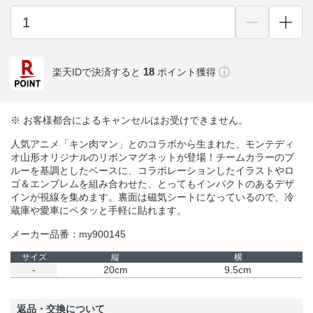
18
楽天IDで決済すると
ポイント獲得
※ お客様都合によるキャンセルはお受けできません。
人気アニメ「キン肉マン」とのコラボから生まれた、モンテディ
オ山形オリジナルのリボンマグネットが登場！チームカラーのブ
ルーを基調としたベースに、コラボレーションしたイラストやロ
ゴ＆エンブレムを組み合わせた、とってもインパクトのあるデザ
インが視線を集めます。裏面は磁気シートになっているので、冷
蔵庫や愛車にペタッと手軽に貼れます。
メーカー品番：my900145
サイズ
縦
横
-
20cm
9.5cm
返品・交換について