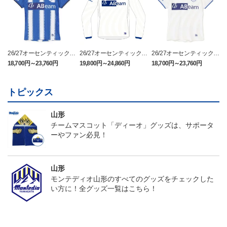
26/27オーセンティックユ
26/27オーセンティックユ
26/27オーセンティックユ
ニフォーム半袖（FP1st）
ニフォーム長袖（FP2n
ニフォーム半袖（FP2n
18,700円～23,760円
19,800円～24,860円
18,700円～23,760円
1
d）
d）
トピックス
山形
チームマスコット「ディーオ」グッズは、サポータ
ーやファン必見！
山形
モンテディオ山形のすべてのグッズをチェックした
い方に！全グッズ一覧はこちら！