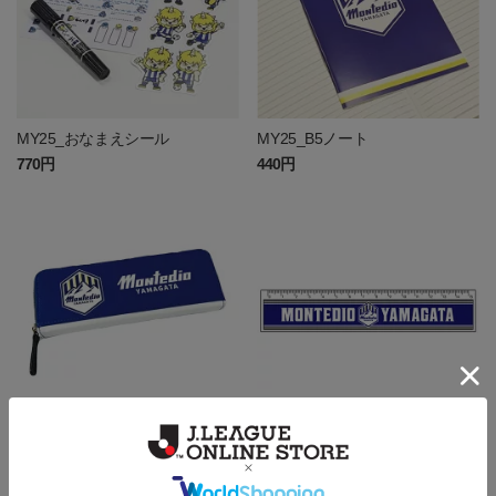
MY25_おなまえシール
MY25_B5ノート
770円
440円
ペンケース
MY24_定規（エンブレム）
1,760円
550円