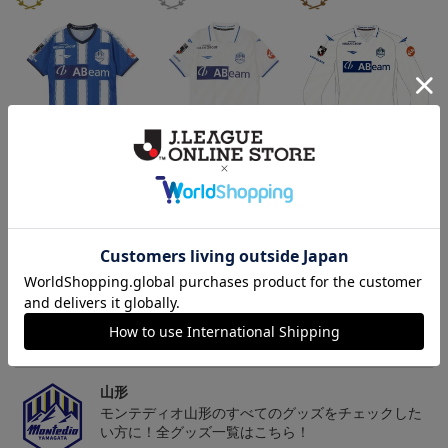
26/27オーセンティックユ
26/27オーセンティックユ
26/27オーセンティックユ
ニフォーム半袖（FP1st）
ニフォーム半袖（FP2n
ニフォーム長袖（FP2n
18,700円～23,760円
18,700円～23,760円
19,800円～24,860円
1
d）
d）
トピックス
山形
チームマスコット「ディーオ」グッズは、サポータ
ーやファン必見！
山形
モンテディオ山形のすべてのグッズをチェックした
い方に！全グッズ一覧はこちら！