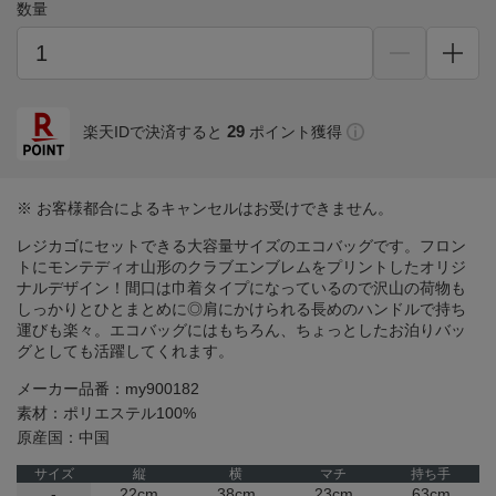
数量
29
楽天IDで決済すると
ポイント獲得
※ お客様都合によるキャンセルはお受けできません。
レジカゴにセットできる大容量サイズのエコバッグです。フロン
トにモンテディオ山形のクラブエンブレムをプリントしたオリジ
ナルデザイン！間口は巾着タイプになっているので沢山の荷物も
しっかりとひとまとめに◎肩にかけられる長めのハンドルで持ち
運びも楽々。エコバッグにはもちろん、ちょっとしたお泊りバッ
グとしても活躍してくれます。
メーカー品番：my900182
素材：ポリエステル100%
原産国：中国
サイズ
縦
横
マチ
持ち手
-
22cm
38cm
23cm
63cm