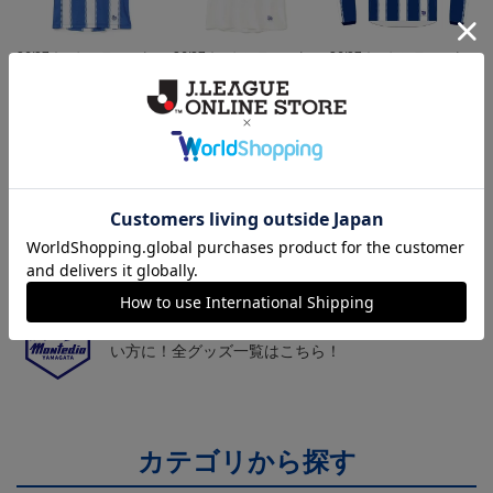
26/27オーセンティックユ
26/27オーセンティックユ
26/27オーセンティックユ
ニフォーム半袖（FP1st）
ニフォーム半袖（FP2n
ニフォーム長袖（FP1st）
18,700円～23,760円
18,700円～23,760円
19,800円～24,860円
1
d）
トピックス
山形
チームマスコット「ディーオ」グッズは、サポータ
ーやファン必見！
山形
モンテディオ山形のすべてのグッズをチェックした
い方に！全グッズ一覧はこちら！
カテゴリから探す