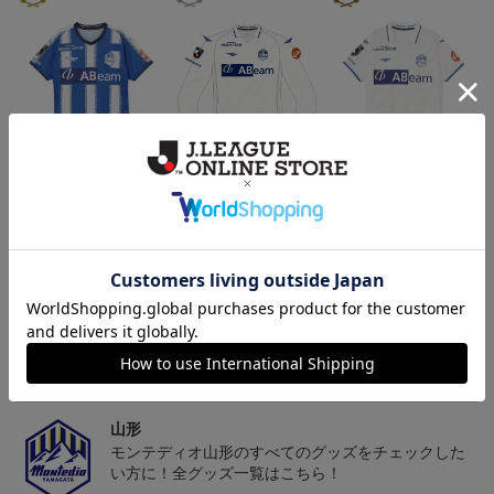
26/27オーセンティックユ
26/27オーセンティックユ
26/27オーセンティックユ
ニフォーム半袖（FP1st）
ニフォーム長袖（FP2n
ニフォーム半袖（FP2n
18,700円～23,760円
19,800円～24,860円
18,700円～23,760円
1
d）
d）
トピックス
山形
チームマスコット「ディーオ」グッズは、サポータ
ーやファン必見！
山形
モンテディオ山形のすべてのグッズをチェックした
い方に！全グッズ一覧はこちら！