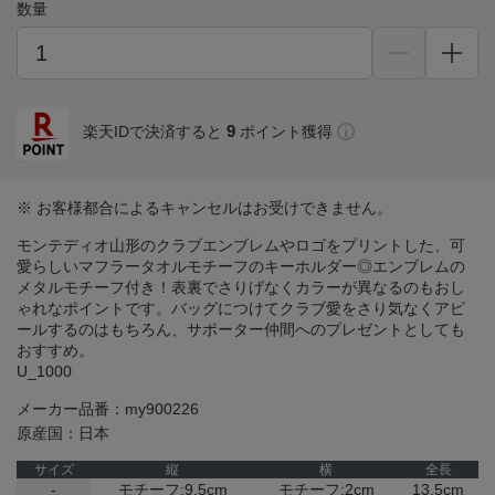
数量
9
楽天IDで決済すると
ポイント獲得
※ お客様都合によるキャンセルはお受けできません。
モンテディオ山形のクラブエンブレムやロゴをプリントした、可
愛らしいマフラータオルモチーフのキーホルダー◎エンブレムの
メタルモチーフ付き！表裏でさりげなくカラーが異なるのもおし
ゃれなポイントです。バッグにつけてクラブ愛をさり気なくアピ
ールするのはもちろん、サポーター仲間へのプレゼントとしても
おすすめ。
U_1000
メーカー品番：my900226
原産国：日本
サイズ
縦
横
全長
-
モチーフ:9.5cm
モチーフ:2cm
13.5cm