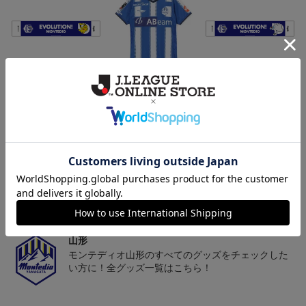
モンテディオ山形 ピカ
26/27オーセンティックユ
モンテディオ山形 ツン
チュウ タオルマフラー
ニフォーム半袖（FP1st）
ベアー タオルマフラー
2,500円
18,700円～23,760円
2,500円
1
トピックス
山形
チームマスコット「ディーオ」グッズは、サポータ
ーやファン必見！
山形
モンテディオ山形のすべてのグッズをチェックした
い方に！全グッズ一覧はこちら！