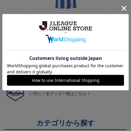
モンテディオ山形 ピカ
26/27オーセンティックユ
モンテディオ山形 ツン
チュウ タオルマフラー
ニフォーム半袖（FP1st）
ベアー タオルマフラー
2,500円
18,700円～23,760円
2,500円
1
トピックス
山形
チームマスコット「ディーオ」グッズは、サポータ
ーやファン必見！
山形
モンテディオ山形のすべてのグッズをチェックした
い方に！全グッズ一覧はこちら！
カテゴリから探す