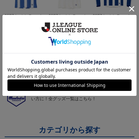
26/27オーセンティックユ
26/27オーセンティックユ
26/27オーセンティックユ
ニフォーム半袖（FP1st）
ニフォーム半袖（FP2n
ニフォーム長袖（FP1st）
18,700円～23,760円
18,700円～23,760円
19,800円～24,860円
1
d）
トピックス
山形
チームマスコット「ディーオ」グッズは、サポータ
ーやファン必見！
山形
モンテディオ山形のすべてのグッズをチェックした
い方に！全グッズ一覧はこちら！
カテゴリから探す