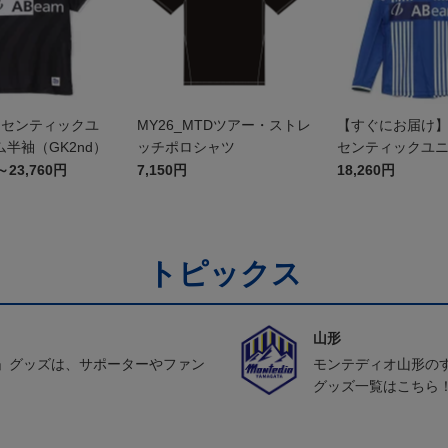
オーセンティックユ
MY26_MTDツアー・ストレ
【すぐにお届け】2
半袖（GK2nd）
ッチポロシャツ
センティックユ
FP1st（長袖）
～23,760円
7,150円
18,260円
トピックス
山形
」グッズは、サポーターやファン
モンテディオ山形の
グッズ一覧はこちら