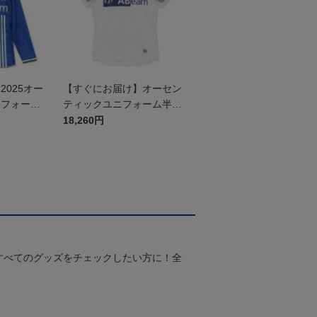
025オー
【すぐにお届け】オーセン
ニフォーム
ティックユニフォーム半袖
（2026百年構想リーグ）F
18,260円
Pホワイト
すべてのグッズをチェックしたい方に！全
！