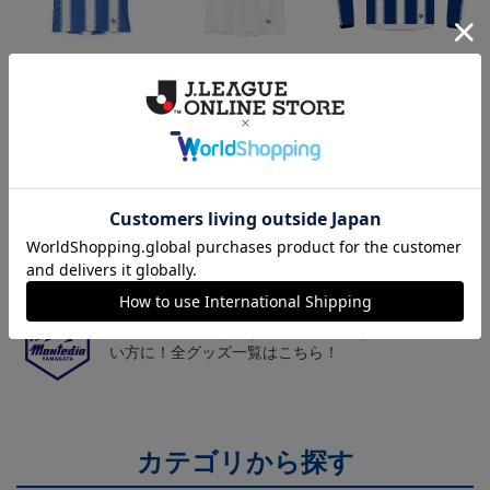
26/27オーセンティックユ
26/27オーセンティックユ
26/27オーセンティックユ
ニフォーム半袖（FP1st）
ニフォーム半袖（FP2n
ニフォーム長袖（FP1st）
18,700円～23,760円
18,700円～23,760円
19,800円～24,860円
1
d）
トピックス
山形
チームマスコット「ディーオ」グッズは、サポータ
ーやファン必見！
山形
モンテディオ山形のすべてのグッズをチェックした
い方に！全グッズ一覧はこちら！
カテゴリから探す