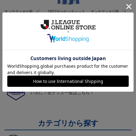
モンテディオ山形 ピカ
26/27オーセンティックユ
モンテディオ山形 ツン
チュウ タオルマフラー
ニフォーム半袖（FP1st）
ベアー タオルマフラー
2,500円
18,700円～23,760円
2,500円
1
トピックス
山形
チームマスコット「ディーオ」グッズは、サポータ
ーやファン必見！
山形
モンテディオ山形のすべてのグッズをチェックした
い方に！全グッズ一覧はこちら！
カテゴリから探す