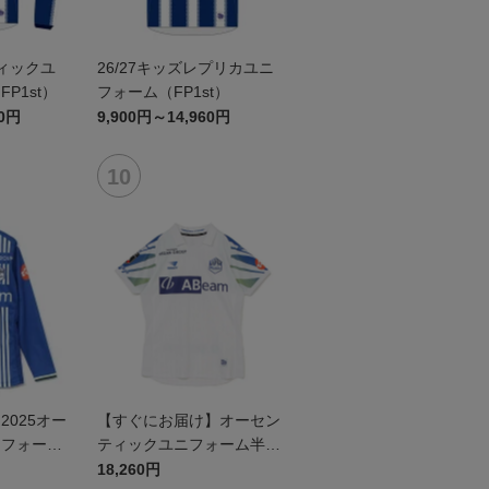
ティックユ
26/27キッズレプリカユニ
P1st）
フォーム（FP1st）
60円
9,900円～14,960円
025オー
【すぐにお届け】オーセン
ニフォーム
ティックユニフォーム半袖
（2026百年構想リーグ）F
18,260円