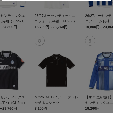
オーセンティックユ
26/27オーセンティックユ
26/27オーセン
長袖（FP2nd）
ニフォーム半袖（FP2nd）
ニフォーム長袖（F
～24,860円
18,700円～23,760円
19,800円～24,8
オーセンティックユ
MY26_MTDツアー・ストレ
【すぐにお届け】2
半袖（GK2nd）
ッチポロシャツ
センティックユ
FP1st（長袖）
～23,760円
7,150円
18,260円