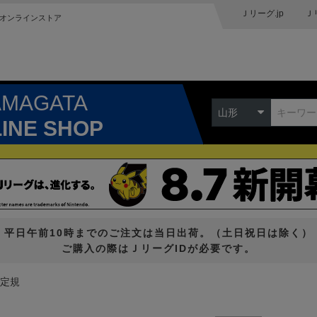
Ｊリーグ.jp
Ｊ
オンラインストア
AMAGATA
山形
LINE SHOP
平日午前10時までのご注文は当日出荷。（土日祝日は除く）
ご購入の際はＪリーグIDが必要です。
_定規