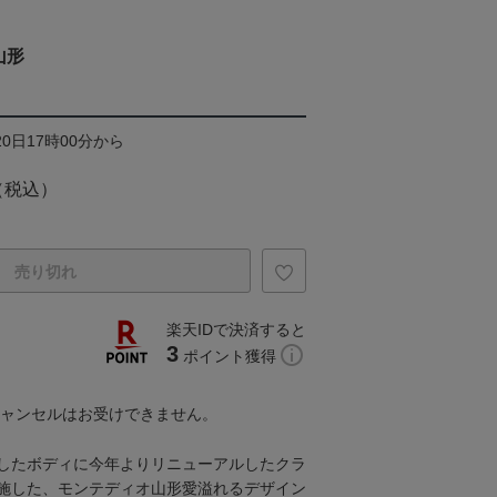
山形
20日17時00分から
（税込）
売り切れ
楽天IDで決済すると
3
ポイント獲得
キャンセルはお受けできません。
したボディに今年よりリニューアルしたクラ
施した、モンテディオ山形愛溢れるデザイン