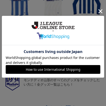
26/27オーセンティックユ
26/27オーセンティックユ
26/27オーセンティックユ
ニフォーム半袖（FP1st）
ニフォーム半袖（FP2n
ニフォーム長袖（FP1st）
18,700円～23,760円
18,700円～23,760円
19,800円～24,860円
1
d）
トピックス
山形
チームマスコット「ディーオ」グッズは、サポータ
ーやファン必見！
山形
モンテディオ山形のすべてのグッズをチェックした
い方に！全グッズ一覧はこちら！