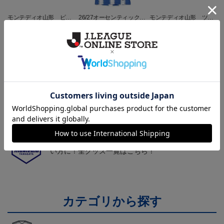
モンテディオ山形 ピカ
26/27オーセンティックユ
モンテディオ山形 ツン
チュウ タオルマフラー
ニフォーム半袖（FP1st）
ベアー タオルマフラー
2,500円
18,700円～23,760円
2,500円
1
トピックス
山形
チームマスコット「ディーオ」グッズは、サポータ
ーやファン必見！
山形
モンテディオ山形のすべてのグッズをチェックした
い方に！全グッズ一覧はこちら！
カテゴリから探す