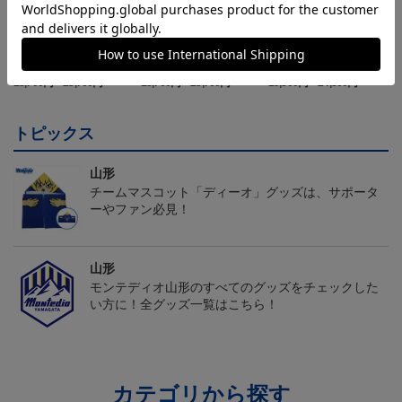
26/27オーセンティックユ
26/27オーセンティックユ
26/27オーセンティックユ
ニフォーム半袖（FP1st）
ニフォーム半袖（FP2n
ニフォーム長袖（FP1st）
18,700円～23,760円
18,700円～23,760円
19,800円～24,860円
1
d）
トピックス
山形
チームマスコット「ディーオ」グッズは、サポータ
ーやファン必見！
山形
モンテディオ山形のすべてのグッズをチェックした
い方に！全グッズ一覧はこちら！
カテゴリから探す