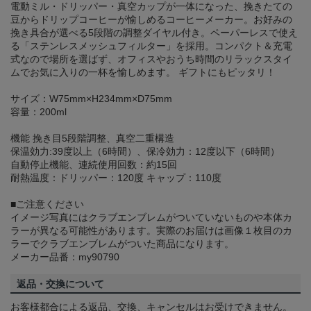
電動ミル・ドリッパー・真空カップが一体になった、挽きたての
豆からドリップコーヒーが愉しめるコーヒーメーカー。お好みの
挽き具合が選べる5段階の調整ダイヤル付き。ペーパーレスで使え
る「ステンレスメッシュフィルター」を採用。コンパクト＆充電
式なので場所を選ばず、オフィスやおうち時間のリラックスタイ
ムでお気に入りの一杯を愉しめます。 ギフトにもピッタリ！
サイズ：W75mm×H234mm×D75mm
容量：200ml
機能 挽き目5段階調整、真空二重構造
保温効力:39度以上（6時間）、保冷効力：12度以下（6時間）
自動停止機能、連続使用回数：約15回
耐熱温度：ドリッパー：120度 キャップ：110度
■ご注意ください
イメージ写真にはクラブエンブレムがついていないものや本体カ
ラーが異なる可能性があります。実際のお届けは画像１枚目のカ
ラーでクラブエンブレムがついた商品になります。
メーカー品番：my90790
返品・交換について
お客様都合による返品、交換、キャンセルはお受けできません。