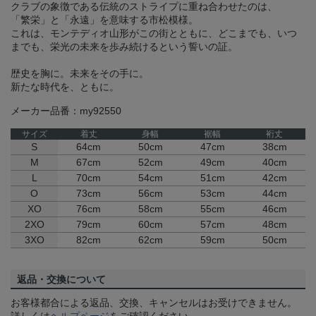
クラブの象徴である伝統のストライプに重ね合わせたのは、
「繁栄」と「永遠」を意味する市松模様。
これは、モンテディオ山形がこの街とともに、どこまでも、いつ
までも、栄光の未来を歩み続けるという誓いの証。
歴史を胸に。未来をその手に。
新たな時代を、ともに。
メーカー品番：my92550
サイズ
着丈
身幅
裾幅
裄丈
S
64cm
50cm
47cm
38cm
M
67cm
52cm
49cm
40cm
L
70cm
54cm
51cm
42cm
O
73cm
56cm
53cm
44cm
XO
76cm
58cm
55cm
46cm
2XO
79cm
60cm
57cm
48cm
3XO
82cm
62cm
59cm
50cm
返品・交換について
お客様都合による返品、交換、キャンセルはお受けできません。