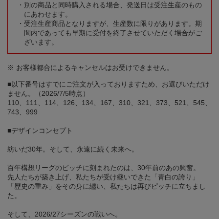
別の商品と同時購入される場合、発送日は受注生産のもの
にあわせます。
受注生産商品となりますが、生産数に限りがあります。期
間内であっても早期に受付を終了させていただく場合がご
ざいます。
※ お客様都合によるキャンセルはお受けできません。
■以下番号はすでにご注文が入っておりますため、お選びいただけ
ません。（2026/7/5時点）
110、111、114、126、134、167、310、321、373、521、545、
743、999
■デザインコンセプト
紡いだ30年。そして、永遠に続く未来へ。
百年構想リーグのピッチに刻まれたのは、30年前のあの興奮。
先人たちが築き上げ、私たちが受け継いできた「青白の誇り」
「歴史の重み」をその身に纏い、私たちは再びピッチに立ちまし
た。
そして、2026/27シーズンの戦いへ。