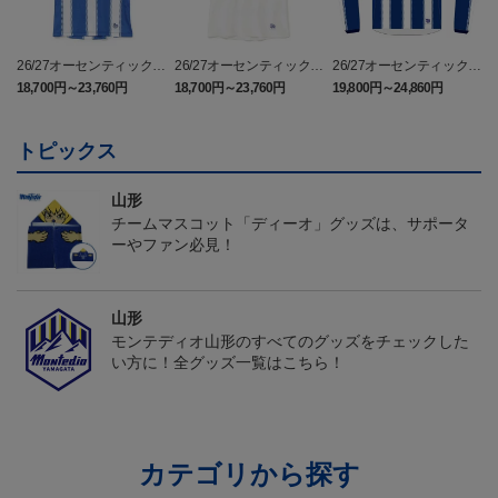
26/27オーセンティックユ
26/27オーセンティックユ
26/27オーセンティックユ
ニフォーム半袖（FP1st）
ニフォーム半袖（FP2n
ニフォーム長袖（FP1st）
18,700円～23,760円
18,700円～23,760円
19,800円～24,860円
1
d）
トピックス
山形
チームマスコット「ディーオ」グッズは、サポータ
ーやファン必見！
山形
モンテディオ山形のすべてのグッズをチェックした
い方に！全グッズ一覧はこちら！
カテゴリから探す