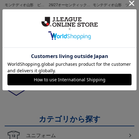
モンテディオ山形 ピカ
26/27オーセンティックユ
モンテディオ山形 ツン
チュウ タオルマフラー
ニフォーム半袖（FP1st）
ベアー タオルマフラー
2,500円
18,700円～23,760円
2,500円
1
トピックス
山形
チームマスコット「ディーオ」グッズは、サポータ
ーやファン必見！
山形
モンテディオ山形のすべてのグッズをチェックした
い方に！全グッズ一覧はこちら！
カテゴリから探す
ユニフォーム