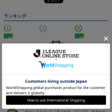
ランキング
NEW
NEW
モンテディオ山形 ピカ
26/27オーセンティックユ
モンテディオ山形 ツン
チュウ タオルマフラー
ニフォーム半袖（FP1st）
ベアー タオルマフラー
2,500円
18,700円～23,760円
2,500円
1
トピックス
山形
チームマスコット「ディーオ」グッズは、サポータ