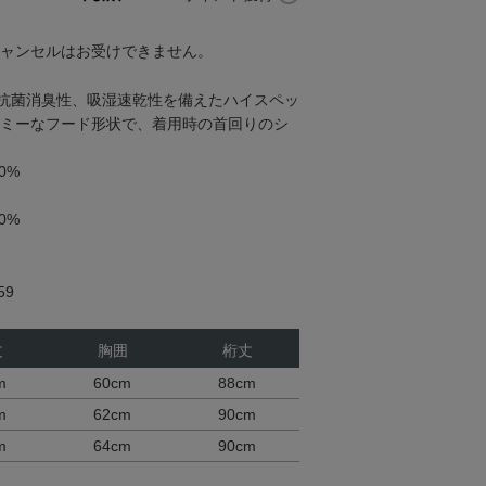
キャンセルはお受けできません。
抗菌消臭性、吸湿速乾性を備えたハイスペッ
ーミーなフード形状で、着用時の首回りのシ
0%
0%
59
丈
胸囲
桁丈
m
60cm
88cm
m
62cm
90cm
m
64cm
90cm