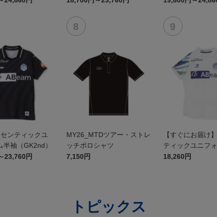
～24,860円
18,700円～23,760円
19,800円～24,8
オーセンティックユ
MY26_MTDツアー・ストレ
【すぐにお届け
半袖（GK2nd）
ッチポロシャツ
ティックユニフ
（2026百年構想
～23,760円
7,150円
18,260円
Pホワイト
トピックス