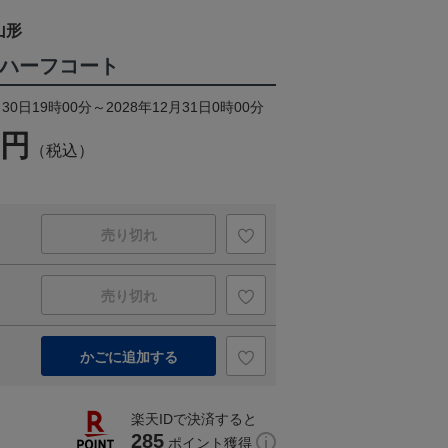
山形
ーハーフコート
30日19時00分～2028年12月31日0時00分
0円
（税込）
売り切れ
売り切れ
かごに追加する
楽天IDで決済すると
285
ポイント獲得