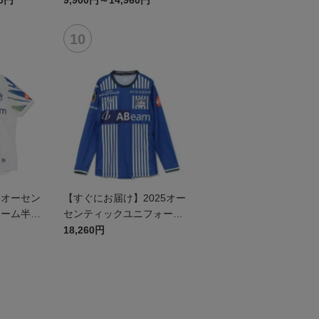
60円
9,900円～14,960円
】オーセン
【すぐにお届け】2025オー
ォーム半袖
センティックユニフォーム
リーグ）F
FP1st（長袖）
18,260円