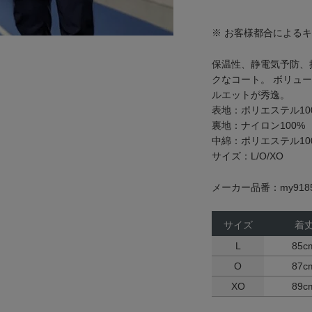
※ お客様都合による
保温性、静電気予防、
クなコート。 ボリュ
ルエットが秀逸。
表地：ポリエステル10
裏地：ナイロン100%
中綿：ポリエステル10
サイズ：L/O/XO
メーカー品番：my918
サイズ
着
L
85c
O
87c
XO
89c