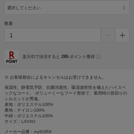
選択してください
数量
285
楽天IDで決済すると
ポイント獲得
※ お客様都合によるキャンセルはお受けできません。
保温性、静電気予防、抗菌消臭性、吸湿速乾性を備えたハイスペ
ックなコート。 ボリューミーなフード形状で、着用時の首回りの
シルエットが秀逸。
表地：ポリエステル100%
裏地：ナイロン100%
中綿：ポリエステル100%
サイズ：L/O/XO
メーカー品番：my91859