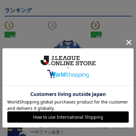
ランキング
NEW
NEW
モンテディオ山形 ピカ
26/27オーセンティックユ
モンテディオ山形 ツン
チュウ タオルマフラー
ニフォーム半袖（FP1st）
ベアー タオルマフラー
2,500円
18,700円～23,760円
2,500円
1
トピックス
山形
チームマスコット「ディーオ」グッズは、サポータ
ーやファン必見！