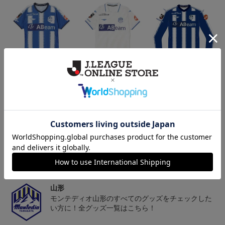
26/27オーセンティックユ
26/27オーセンティックユ
26/27オーセンティックユ
ニフォーム半袖（FP1st）
ニフォーム半袖（FP2n
ニフォーム長袖（FP1st）
18,700円～23,760円
18,700円～23,760円
19,800円～24,860円
1
d）
トピックス
山形
チームマスコット「ディーオ」グッズは、サポータ
ーやファン必見！
山形
モンテディオ山形のすべてのグッズをチェックした
い方に！全グッズ一覧はこちら！