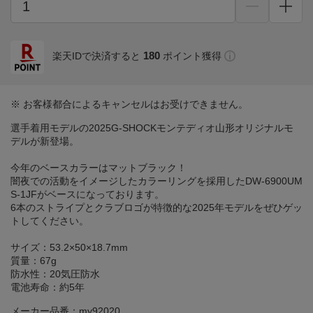
180
楽天IDで決済すると
ポイント獲得
※ お客様都合によるキャンセルはお受けできません。
選手着用モデルの2025G-SHOCKモンテディオ山形オリジナルモ
デルが新登場。
今年のベースカラーはマットブラック！
闇夜での活動をイメージしたカラーリングを採用したDW-6900UM
S-1JFがベースになっております。
6本のストライプとクラブロゴが特徴的な2025年モデルをぜひゲッ
トしてください。
サイズ：53.2×50×18.7mm
質量：67g
防水性：20気圧防水
電池寿命：約5年
メーカー品番：my92020