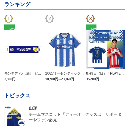
ランキング
NEW
NEW
モンテディオ山形 ピカ
26/27オーセンティックユ
8月9日（日）『PLAYER
チュウ タオルマフラー
ニフォーム半袖（FP1st）
OF THE DAY』ユニフォ
2,500円
18,700円～23,760円
35,200円
2
ーム（半袖）
トピックス
山形
チームマスコット「ディーオ」グッズは、サポータ
ーやファン必見！