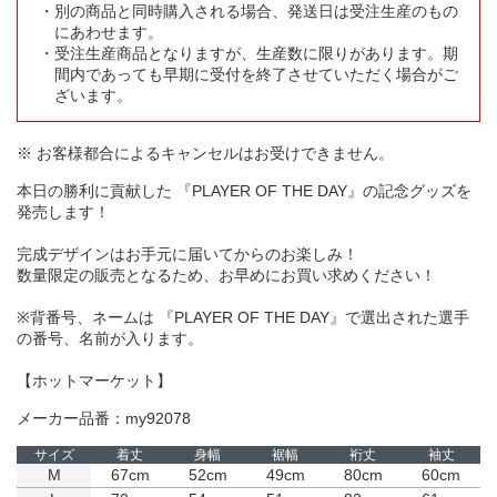
別の商品と同時購入される場合、発送日は受注生産のもの
にあわせます。
受注生産商品となりますが、生産数に限りがあります。期
間内であっても早期に受付を終了させていただく場合がご
ざいます。
※ お客様都合によるキャンセルはお受けできません。
本日の勝利に貢献した 『PLAYER OF THE DAY』の記念グッズを
発売します！
完成デザインはお手元に届いてからのお楽しみ！
数量限定の販売となるため、お早めにお買い求めください！
※背番号、ネームは 『PLAYER OF THE DAY』で選出された選手
の番号、名前が入ります。
【ホットマーケット】
メーカー品番：my92078
サイズ
着丈
身幅
裾幅
裄丈
袖丈
M
67cm
52cm
49cm
80cm
60cm