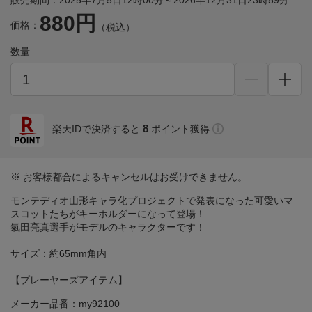
販売期間：2025年7月5日12時00分～2026年12月31日23時59分
880円
価格：
（税込）
数量
8
楽天IDで決済すると
ポイント獲得
※ お客様都合によるキャンセルはお受けできません。
モンテディオ山形キャラ化プロジェクトで発表になった可愛いマ
スコットたちがキーホルダーになって登場！
氣田亮真選手がモデルのキャラクターです！
サイズ：約65mm角内
【プレーヤーズアイテム】
メーカー品番：my92100