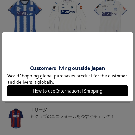
26/27オーセンティックユ
26/27オーセンティックユ
26/27オーセンティックユ
ニフォーム半袖（FP1st）
ニフォーム長袖（FP2n
ニフォーム半袖（FP2n
18,700円～23,760円
19,800円～24,860円
18,700円～23,760円
1
d）
d）
トピックス
Ｊリーグ
多種多様なアパレルアイテムはこちら！！
Ｊリーグ
各クラブのユニフォームを今すぐチェック！