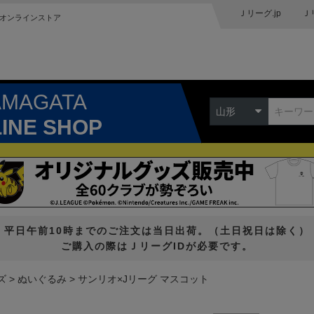
Ｊリーグ.jp
Ｊ
オンラインストア
AMAGATA
山形
LINE SHOP
平日午前10時までのご注文は当日出荷。（土日祝日は除く）
ご購入の際はＪリーグIDが必要です。
ズ
ぬいぐるみ
サンリオ×Jリーグ マスコット