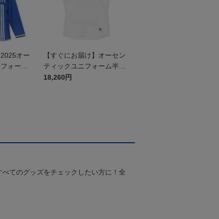
025オー
【すぐにお届け】オーセン
ニフォーム
ティックユニフォーム半袖
（2026百年構想リーグ）F
18,260円
Pホワイト
すべてのグッズをチェックしたい方に！全
！