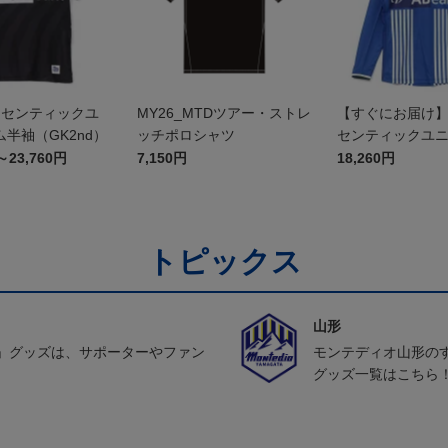
オーセンティックユ
MY26_MTDツアー・ストレ
【すぐにお届け】2
半袖（GK2nd）
ッチポロシャツ
センティックユ
FP1st（長袖）
～23,760円
7,150円
18,260円
トピックス
山形
」グッズは、サポーターやファン
モンテディオ山形の
グッズ一覧はこちら