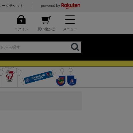
リーグチケット
powered by
ログイン
買い物かご
メニュー