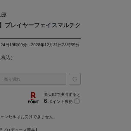
山形
】プレイヤーフェイスマルチク
24日19時00分～2028年12月31日23時59分
（税込）
売り切れ
楽天IDで決済すると
6
ポイント獲得
キャンセルはお受けできません。
グ部プロデュース商品】