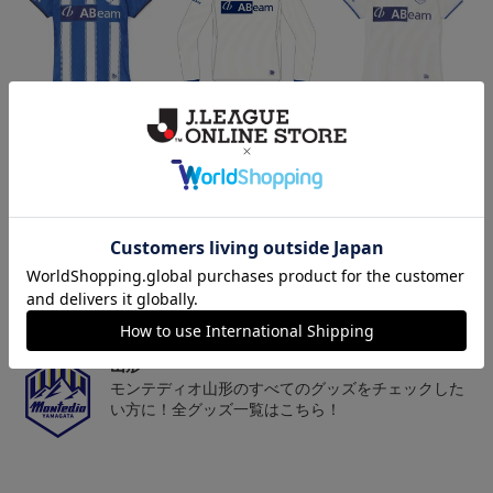
26/27オーセンティックユ
26/27オーセンティックユ
26/27オーセンティックユ
ニフォーム半袖（FP1st）
ニフォーム長袖（FP2n
ニフォーム半袖（FP2n
18,700円～23,760円
19,800円～24,860円
18,700円～23,760円
1
d）
d）
トピックス
山形
チームマスコット「ディーオ」グッズは、サポータ
ーやファン必見！
山形
モンテディオ山形のすべてのグッズをチェックした
い方に！全グッズ一覧はこちら！