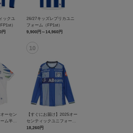
ティックユ
26/27キッズレプリカユニ
P1st）
フォーム（FP1st）
60円
9,900円～14,960円
】オーセン
【すぐにお届け】2025オー
ォーム半袖
センティックユニフォーム
リーグ）F
FP1st（長袖）
18,260円